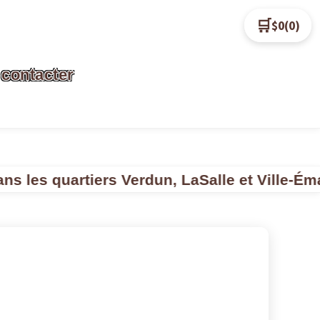
🛒
$0
(0)
contacter
 quartiers Verdun, LaSalle et Ville-Émard.
Ra