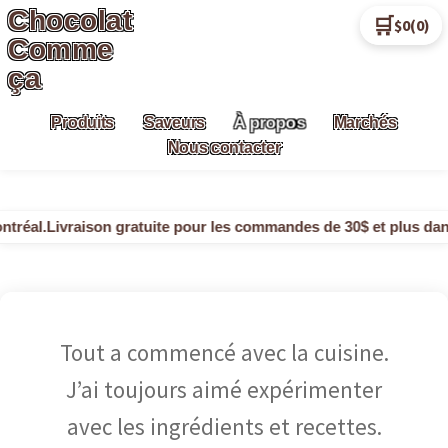
Chocolat
🛒
$0
(0)
Aller
Aller
Comme
à
au
ça
la
contenu
navigation
À propos
Produits
Saveurs
Marchés
Nous contacter
réal.
Livraison gratuite pour les commandes de 30$ et plus dans l
Tout a commencé avec la cuisine.
J’ai toujours aimé expérimenter
avec les ingrédients et recettes.